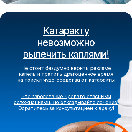
Новейшая клиника
в Тольятти
Благодаря качественным
медицинским услугам,
высокому сервису и доступным
ценам клиника «Кузляр»
сохраняет идеальную
репутацию и является одной
из самых опытных частных
клиник России
Награды